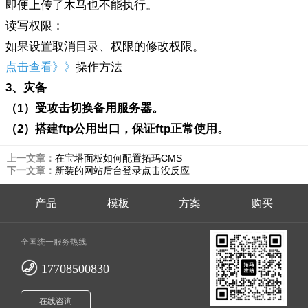
即便上传了木马也不能执行。
读写权限：
如果设置取消目录、权限的修改权限。
点击查看》》
操作方法
3
、灾备
（
1
）
受攻击切换备用服务器
。
（
2
）
搭建
ftp
公用出口，保证
ftp
正常使用
。
上一文章：
在宝塔面板如何配置拓玛CMS
下一文章：
新装的网站后台登录点击没反应
产品
模板
方案
购买
全国统一服务热线
17708500830
在线咨询