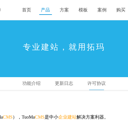
首页
产品
方案
模板
案例
购买
专业建站，就用拓玛
功能介绍
更新日志
许可协议
a
CMS
），TuoMa
CMS
是中小
企业建站
解决方案利器。